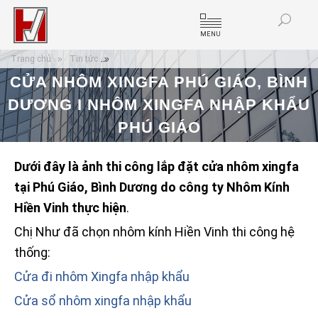
MENU
Trang chủ
Tin tức
Cửa nhôm xingfa Phú Giáo, Bình Dương I nhôm xin
CỬA NHÔM XINGFA PHÚ GIÁO, BÌNH
DƯƠNG I NHÔM XINGFA NHẬP KHẨU
PHÚ GIÁO
Dưới đây là ảnh thi công lắp đặt cửa nhôm xingfa
tại Phú Giáo, Bình Dương do công ty Nhôm Kính
Hiền Vinh thực hiện
.
Chị Như đã chọn nhôm kính Hiền Vinh thi công hệ
thống:
Cửa đi nhôm Xingfa nhập khẩu
Cửa sổ nhôm xingfa nhập khẩu