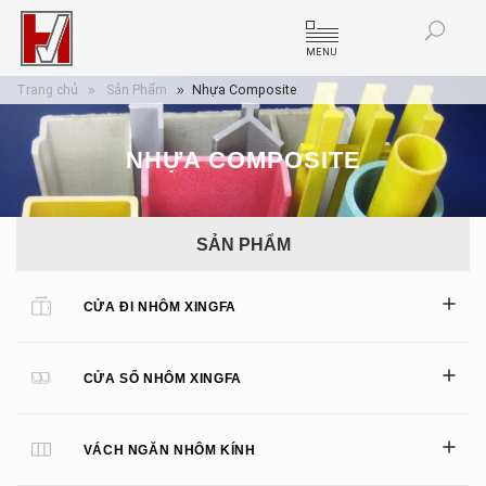
MENU
Trang chủ
Sản Phẩm
Nhựa Composite
NHỰA COMPOSITE
SẢN PHẨM
CỬA ĐI NHÔM XINGFA
CỬA SỔ NHÔM XINGFA
VÁCH NGĂN NHÔM KÍNH