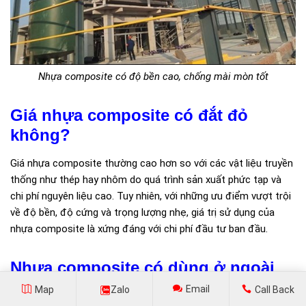
Nhựa composite có độ bền cao, chống mài mòn tốt
Giá nhựa composite có đắt đỏ
không?
Giá nhựa composite thường cao hơn so với các vật liệu truyền
thống như thép hay nhôm do quá trình sản xuất phức tạp và
chi phí nguyên liệu cao. Tuy nhiên, với những ưu điểm vượt trội
về độ bền, độ cứng và trọng lượng nhẹ, giá trị sử dụng của
nhựa composite là xứng đáng với chi phí đầu tư ban đầu.
Nhựa composite có dùng ở ngoài
trời được không?
Email
Map
Zalo
Call Back