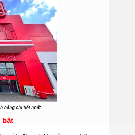
h hãng chi tiết nhất
 bật