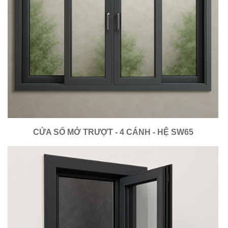
CỬA SỔ MỞ TRƯỢT - 4 CÁNH - HỆ SW65