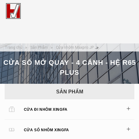
Trang chủ
Sản Phẩm
Cửa nhôm Maxpro.JP
Cửa sổ mở quay - 4 c
CỬA SỔ MỞ QUAY - 4 CÁNH - HỆ R65
PLUS
SẢN PHẨM
CỬA ĐI NHÔM XINGFA
CỬA SỔ NHÔM XINGFA