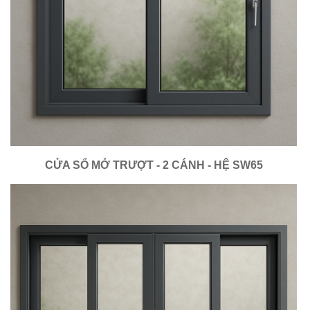
CỬA SỔ MỞ TRƯỢT - 2 CÁNH - HỆ SW65