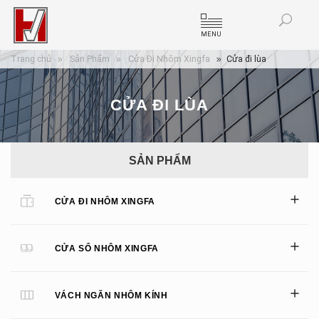
MENU
Trang chủ
Sản Phẩm
Cửa Đi Nhôm Xingfa
Cửa đi lùa
CỬA ĐI LÙA
SẢN PHẨM
CỬA ĐI NHÔM XINGFA
CỬA SỔ NHÔM XINGFA
VÁCH NGĂN NHÔM KÍNH