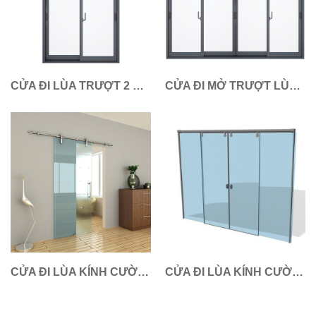
CỬA ĐI LÙA TRƯỢT 2 CÁNH NHÔM XINGFA
CỬA ĐI MỞ TRƯỢT LÙA 4 CÁNH NHÔM XINGFA
CỬA ĐI LÙA KÍNH CƯỜNG LỰC 1 CÁNH
CỬA ĐI LÙA KÍNH CƯỜNG LỰC 2 CÁNH