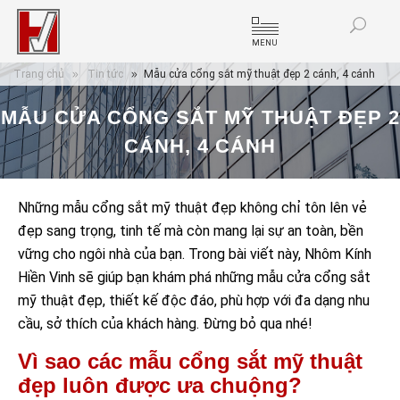
MENU
Trang chủ
Tin tức
Mẫu cửa cổng sắt mỹ thuật đẹp 2 cánh, 4 cánh
MẪU CỬA CỔNG SẮT MỸ THUẬT ĐẸP 2
CÁNH, 4 CÁNH
Những mẫu cổng sắt mỹ thuật đẹp không chỉ tôn lên vẻ
đẹp sang trọng, tinh tế mà còn mang lại sự an toàn, bền
vững cho ngôi nhà của bạn. Trong bài viết này, Nhôm Kính
Hiền Vinh sẽ giúp bạn khám phá những mẫu cửa cổng sắt
mỹ thuật đẹp, thiết kế độc đáo, phù hợp với đa dạng nhu
cầu, sở thích của khách hàng. Đừng bỏ qua nhé!
Vì sao các mẫu cổng sắt mỹ thuật
đẹp luôn được ưa chuộng?