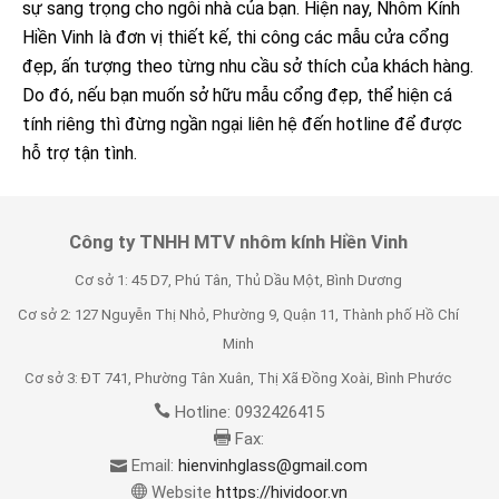
sự sang trọng cho ngôi nhà của bạn. Hiện nay, Nhôm Kính
Hiền Vinh là đơn vị thiết kế, thi công các mẫu cửa cổng
đẹp, ấn tượng theo từng nhu cầu sở thích của khách hàng.
Do đó, nếu bạn muốn sở hữu mẫu cổng đẹp, thể hiện cá
tính riêng thì đừng ngần ngại liên hệ đến hotline để được
hỗ trợ tận tình.
Công ty TNHH MTV nhôm kính Hiền Vinh
Cơ sở 1: 45 D7, Phú Tân, Thủ Dầu Một, Bình Dương
Cơ sở 2: 127 Nguyễn Thị Nhỏ, Phường 9, Quận 11, Thành phố Hồ Chí
Minh
Cơ sở 3: ĐT 741, Phường Tân Xuân, Thị Xã Đồng Xoài, Bình Phước
Hotline: 0932426415
Fax:
Email:
hienvinhglass@gmail.com
Website
https://hividoor.vn