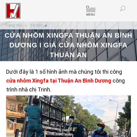
MENU
Trang chủ
Tin tức
Cửa nhôm Xingfa Thuận An Bình Dương I giá cửa 
CỬA NHÔM XINGFA THUẬN AN BÌNH
DƯƠNG I GIÁ CỬA NHÔM XINGFA
THUẬN AN
Dưới đây là 1 số hình ảnh mà chúng tôi thi công
cửa nhôm Xingfa tại Thuận An Bình Dương
công
trình nhà chị Trinh.