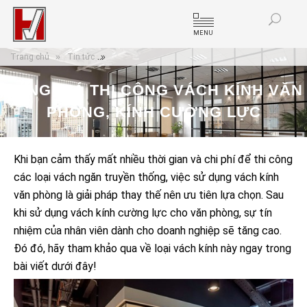
MENU
Trang chủ
Tin tức
Bảng giá thi công vách kính văn phòng, kính cường 
BẢNG GIÁ THI CÔNG VÁCH KÍNH VĂN
PHÒNG, KÍNH CƯỜNG LỰC
Khi bạn cảm thấy mất nhiều thời gian và chi phí để thi công
các loại vách ngăn truyền thống, việc sử dụng vách kính
văn phòng là giải pháp thay thế nên ưu tiên lựa chọn. Sau
khi sử dụng vách kính cường lực cho văn phòng, sự tín
nhiệm của nhân viên dành cho doanh nghiệp sẽ tăng cao.
Đó đó, hãy tham khảo qua về loại vách kính này ngay trong
bài viết dưới đây!