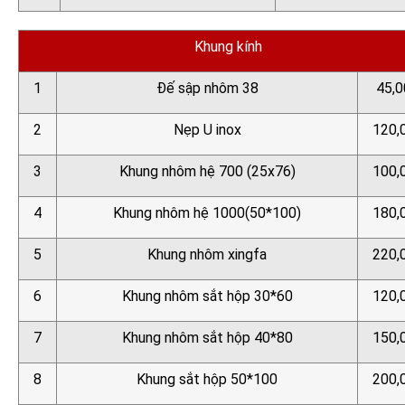
Khung kính
1
Đế sập nhôm 38
45,0
2
Nẹp U inox
120,
3
Khung nhôm hệ 700 (25x76)
100,
4
Khung nhôm hệ 1000(50*100)
180,
5
Khung nhôm xingfa
220,
6
Khung nhôm sắt hộp 30*60
120,
7
Khung nhôm sắt hộp 40*80
150,
8
Khung sắt hộp 50*100
200,