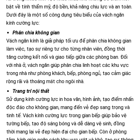
bật về tính thẩm mỹ, độ bền, khả năng chịu lực và an toàn.
Dưới đây là một số công dụng tiêu biểu của vách ngăn
kính cường lực:
Phân chia không gian
Vách ngăn kính là giải pháp tối ưu để phân chia không gian
làm việc, tạo sự riêng tư cho từng nhân viên, đồng thời
tăng cường kết nối và giao tiếp giữa các phòng ban. Đối
với nhà ở, vách ngăn giúp phân chia linh hoạt các khu vực
trong nhà như phòng khách, bếp, phòng ngủ, tạo cảm giác
rộng rãi và thoáng mát cho ngôi nhà.
Trang trí nội thất
Sử dụng kính cường lực in hoa văn, hình ảnh, tạo điểm nhấn
độc đáo cho không gian, mang đến vẻ đẹp sang trọng và
tinh tế. Vách kính cường lực trong gian bếp giúp bảo vệ
tường bếp, tạo độ sáng bóng và dễ dàng vệ sinh, đồng
thời mang lại vẻ đẹp hiện đại cho gian bếp. Còn ở phòng
tắm, kính giúp ngăn cách khu vực ướt và khô, tạo sự thông