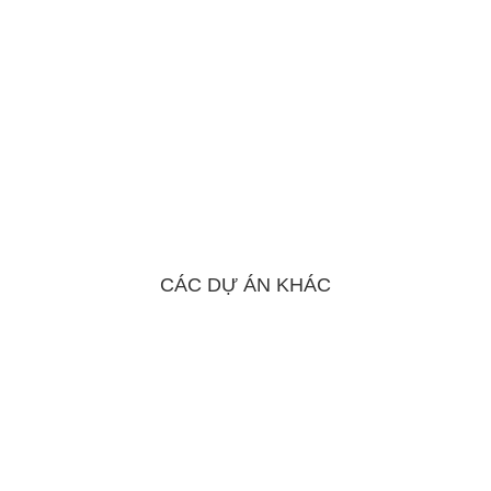
CÁC DỰ ÁN KHÁC
Isuzu Bình Dương
Công ty TNHH Ô Tô LEE