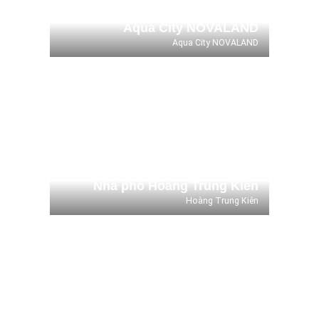
Aqua City NOVALAND
Aqua City NOVALAND
Nhà phố Hoàng Trung Kiên
Hoàng Trung Kiên
Nhà phố Hoàng Trung Kiên
Hoàng Trung Kiên
Công Ty Cổ Phần Việt Hương
Công Ty Cổ Phần Việt Hương