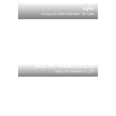
Công ty cổ phần KCN Nam Tân
Uyên
Công ty cổ phần KCN Nam Tân Uyên
Isuzu Tec Vietnam Co.,LTD
Isuzu Tec Vietnam Co.,LTD
Isuzu Tec Vietnam Co.,LTD
Isuzu Tec Vietnam Co.,LTD
Phong trưng bày xe hơi Anh
Dương
Anh Dương