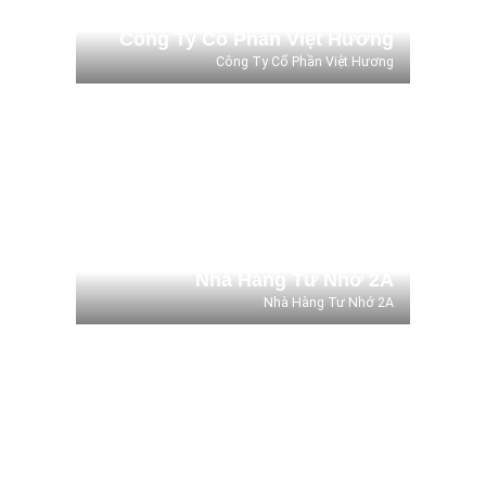
Công Ty Cổ Phần Việt Hương
Công Ty Cổ Phần Việt Hương
Nhà Hàng Tư Nhớ 2A
Nhà Hàng Tư Nhớ 2A
Nhà Hàng Tư Nhớ 2A
Nhà Hàng Tư Nhớ 2A
Công ty cổ phần KCN Nam Tân
Uyên
Công ty cổ phần KCN Nam Tân Uyên