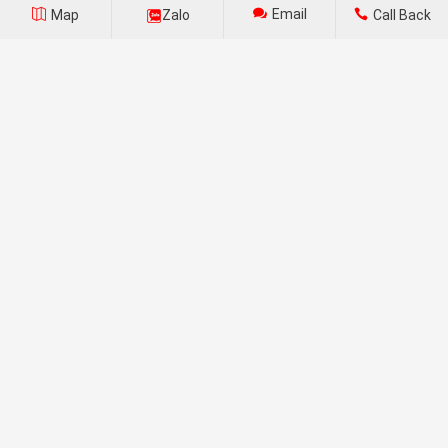
550
Email
Map
Zalo
Call Back
Lê Đức Thiệu
Nhà trẻ Mỹ Phước 3
Trần Thị Lệ Chung
Nhà trẻ Mỹ Phước 3
Trần Thị Lệ Chung
Nhà Phố - Chánh Nghĩa
Đinh Thế Nhân