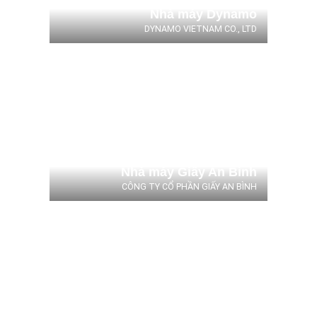
Nhà máy Dynamo
DYNAMO VIETNAM CO., LTD
Nhà máy Giấy An Bình
CÔNG TY CỔ PHẦN GIẤY AN BÌNH
Nhà máy Giấy An Bình
CÔNG TY CỔ PHẦN GIẤY AN BÌNH
Diamond Hotel
Lương Thế Thành