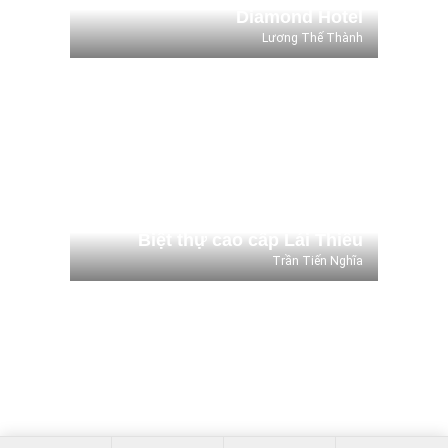
Diamond Hotel
Lương Thế Thành
Biệt thự cao cấp Lái Thiêu
Trần Tiến Nghĩa
Biệt thự cao cấp Lái Thiêu
Trần Tiến Nghĩa
Nhà Phố Thương Mại - Ngã tư
550
Lê Đức Thiệu
Nhà Phố Thương Mại - Ngã tư