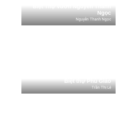
Biệt Thự vườn Nguyễn Thanh
Ngọc
Nguyễn Thanh Ngọc
Biệt thự Phú Giáo
Trần Thị Lệ
Biệt thự Phú Giáo
Trần Thị Lệ
Aqua City NOVALAND
Aqua City NOVALAND