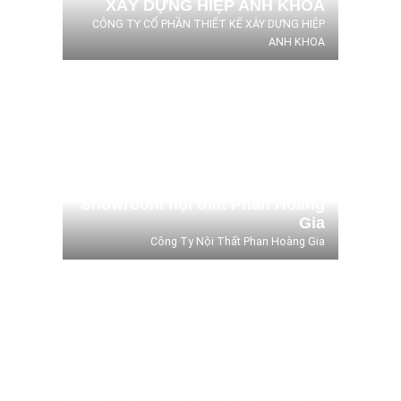
XÂY DỰNG HIỆP ANH KHOA
CÔNG TY CỔ PHẦN THIẾT KẾ XÂY DỰNG HIỆP
ANH KHOA
Showroom nội thất Phan
Hoàng Gia
Công Ty Nội Thất Phan Hoàng Gia
Showroom nội thất Phan Hoàng
Gia
Công Ty Nội Thất Phan Hoàng Gia
Nhà máy Tsuchiya Tsco Bình
Dương
Công Ty TSUCHIYA TSCO (VIETNAM) Co.,
LTD