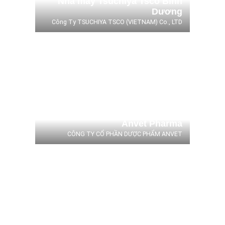
Nhà máy Tsuchiya Tsco Bình
Dương
Công Ty TSUCHIYA TSCO (VIETNAM) Co., LTD
Anvet Pharma
CÔNG TY CỔ PHẦN DƯỢC PHẨM ANVET
Anvet Pharma
CÔNG TY CỔ PHẦN DƯỢC PHẨM ANVET
Nhà máy Dynamo
DYNAMO VIETNAM CO., LTD