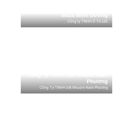
Isuzu Bình Dương
Công ty TNHH Ô Tô LEE
Công Ty TNHH Dệt Nhuộm
Nam Phương
Công Ty TNHH Dệt Nhuộm Nam Phương
Công Ty TNHH Dệt Nhuộm Nam
Phương
Công Ty TNHH Dệt Nhuộm Nam Phương
Trường Đại Học Quốc Tế Miền
Đông