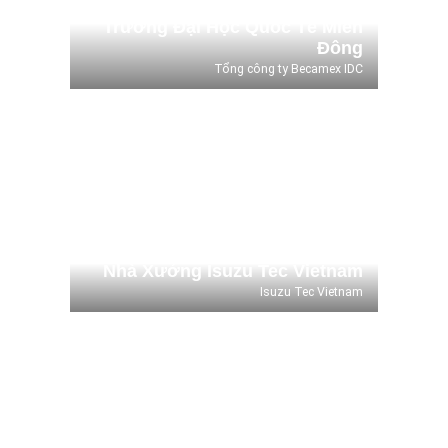
Tổng công ty Becamex IDC
Trường Đại Học Quốc Tế Miền
Đông
Tổng công ty Becamex IDC
Nhà Xưởng Isuzu Tec Vietnam
Isuzu Tec Vietnam
Nhà Xưởng Isuzu Tec Vietnam
Isuzu Tec Vietnam
Biệt thự Anh Võ Hùng Cường
Anh Võ Hùng Cường